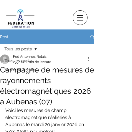
Post
Tous les posts
Fed Antennes Relais
Tous les posts
25 janv.
1 min de lecture
Campagne de mesures de
Actualité du site
rayonnements
électromagnétiques 2026
à Aubenas (07)
Voici les mesures de champ 
électromagnétique réalisées à 
Aubenas le mardi 20 janvier 2026 en 
V/m (Volts par mètre) :