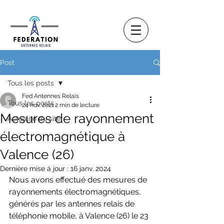
Post
Tous les posts
Fed Antennes Relais
Tous les posts
24 nov. 2021
2 min de lecture
Mesures de rayonnement
Actualité du site
électromagnétique à
Valence (26)
Dernière mise à jour :
16 janv. 2024
Nous avons effectué des mesures de 
rayonnements électromagnétiques, 
générés par les antennes relais de 
téléphonie mobile, à Valence (26) le 23 