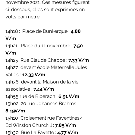
novembre 2021. Ces mesures figurent 
ci-dessous, elles sont exprimées en 
volts par mètre :
14h18 :  Place de Dunkerque : 
4.88 
V/m
14h21 : Place du 11 novembre : 
7.50 
V/m
14h25  Rue Claude Chappe : 
7.33 V/m
14h27  devant école Maternelle Jules 
Vallès : 
12.33 V/m
14h36  devant la Maison de la vie 
associative : 
7.44 V/m
14h55 rue de Biberach : 
6.91 V/m
15h02  20 rue Johannes Brahms : 
8.19V/m
15h10  Croisement rue Faventines/ 
Bd Winston Churchill : 
7.85 V/m
15h30  Rue La Fayette : 
4.77 V/m