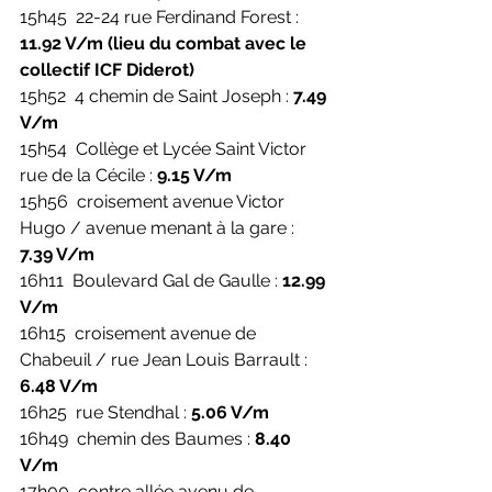
15h45  22-24 rue Ferdinand Forest : 
11.92 V/m (lieu du combat avec le 
collectif ICF Diderot)
15h52  4 chemin de Saint Joseph : 
7.49 
V/m
15h54  Collège et Lycée Saint Victor 
rue de la Cécile : 
9.15 V/m
15h56  croisement avenue Victor 
Hugo / avenue menant à la gare : 
7.39 V/m
16h11  Boulevard Gal de Gaulle : 
12.99 
V/m
16h15  croisement avenue de 
Chabeuil / rue Jean Louis Barrault : 
6.48 V/m
16h25  rue Stendhal : 
5.06 V/m
16h49  chemin des Baumes : 
8.40 
V/m
17h00  contre allée avenu de 