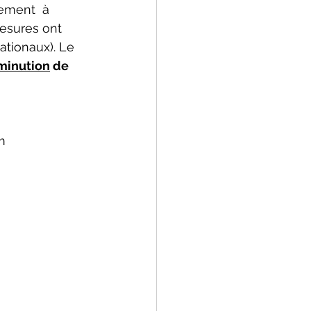
ement  à 
esures ont 
tionaux). Le 
minution
 de 
m