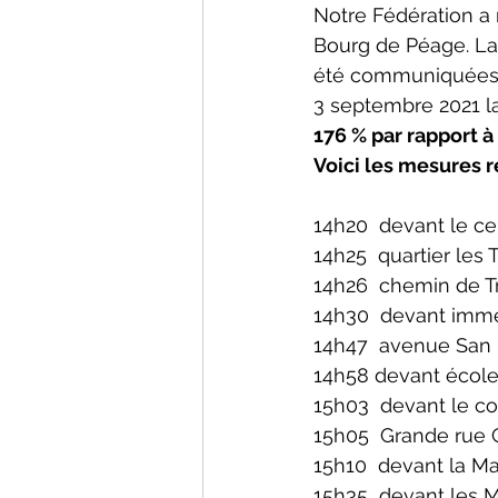
Notre Fédération a
Bourg de Péage. La
été communiquées a
3 septembre 2021 
176 % par rapport à 
Voici les mesures r
14h20  devant le c
14h25  quartier les 
14h26  chemin de T
14h30  devant imme
14h47  avenue San F
14h58 devant école 
15h03  devant le co
15h05  Grande rue C
15h10  devant la Ma
15h35  devant les M