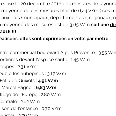
 réalisé le 20 decembre 2016 des mesures de rayonn
 moyenne de ces mesures était de 6,44 V/m ( ces m
ux élus (municipaux, départementaux, régionaux, na
la moyenne des mesures est de 3,65 V/m 
soit une 
di
2016 !!!
éalisées, elles sont exprimées en volts par mètre :
entre commercial boulevard Alpes Provence : 3.55 V/
Tordières devant l'espace santé : 1.45 V/m
rappes : 2.31 V/m
uble les aubépines : 3.17 V/m
eliu de Guixols : 
4.91 V/m
Marcel Pagnol : 
6,83 V/m
llège de l'Europe : 2.80 V/m
entrale : 2.62 V/m
ison de l'enfance : 0.70 V/m
aristes : 2.76 V/m