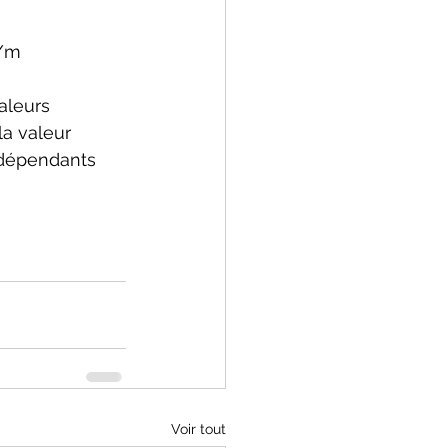
V/m
aleurs 
a valeur 
ndépendants 
Voir tout