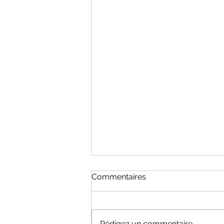
Prochaines villes sur la liste
Commentaires
!!!
La campagne de mesures dans
les villes de plus de 10 000
Rédigez un commentaire...