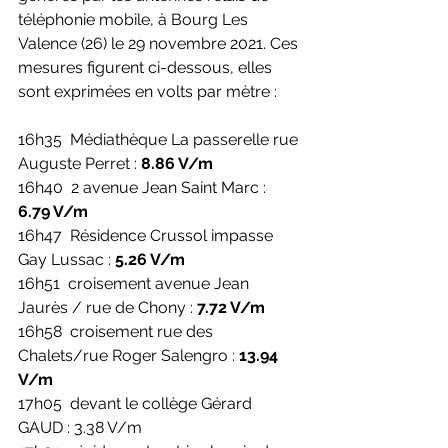
téléphonie mobile, à Bourg Les 
Valence (26) le 29 novembre 2021. Ces 
mesures figurent ci-dessous, elles 
sont exprimées en volts par mètre :
16h35  Médiathèque La passerelle rue 
Auguste Perret : 
8.86 V/m
16h40  2 avenue Jean Saint Marc : 
6.79 V/m
16h47  Résidence Crussol impasse 
Gay Lussac : 
5.26 V/m
16h51  croisement avenue Jean 
Jaurès / rue de Chony : 
7.72 V/m
16h58  croisement rue des 
Chalets/rue Roger Salengro : 
13.94 
V/m
17h05  devant le collège Gérard 
GAUD : 3.38 V/m