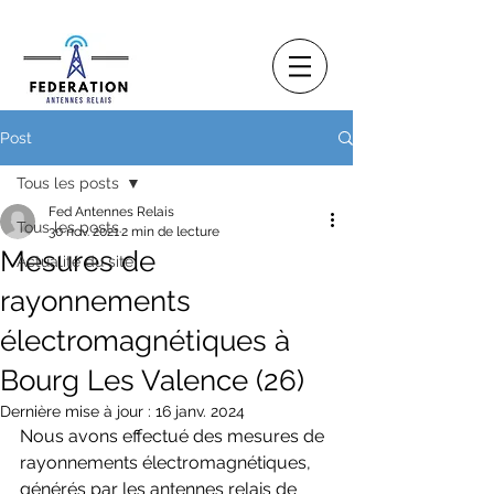
Post
Tous les posts
Fed Antennes Relais
Tous les posts
30 nov. 2021
2 min de lecture
Mesures de
Actualité du site
rayonnements
électromagnétiques à
Bourg Les Valence (26)
Dernière mise à jour :
16 janv. 2024
Nous avons effectué des mesures de 
rayonnements électromagnétiques, 
générés par les antennes relais de 