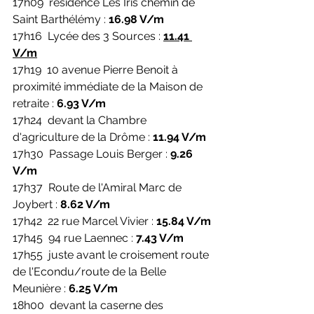
17h09  résidence Les Iris chemin de 
Saint Barthélémy : 
16.98 V/m
17h16  Lycée des 3 Sources : 
11.41 
V/m
17h19  10 avenue Pierre Benoit à 
proximité immédiate de la Maison de 
retraite : 
6.93 V/m
17h24  devant la Chambre 
d'agriculture de la Drôme : 
11.94 V/m
17h30  Passage Louis Berger : 
9.26 
V/m
17h37  Route de l'Amiral Marc de 
Joybert : 
8.62 V/m
17h42  22 rue Marcel Vivier : 
15.84 V/m
17h45  94 rue Laennec : 
7.43 V/m
17h55  juste avant le croisement route 
de l'Econdu/route de la Belle 
Meunière : 
6.25 V/m
18h00  devant la caserne des 