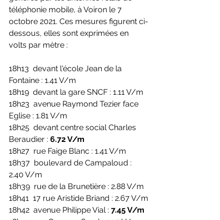
téléphonie mobile, à Voiron le 7 
octobre 2021. Ces mesures figurent ci-
dessous, elles sont exprimées en 
volts par mètre :
18h13  devant l'école Jean de la 
Fontaine : 1.41 V/m
18h19  devant la gare SNCF : 1.11 V/m
18h23  avenue Raymond Tezier face 
Eglise : 1.81 V/m
18h25  devant centre social Charles 
Beraudier : 
6.72 V/m
18h27  rue Faige Blanc : 1.41 V/m
18h37  boulevard de Campaloud : 
2.40 V/m
18h39  rue de la Brunetière : 2.88 V/m
18h41  17 rue Aristide Briand : 2.67 V/m
18h42  avenue Philippe Vial : 
7.45 V/m