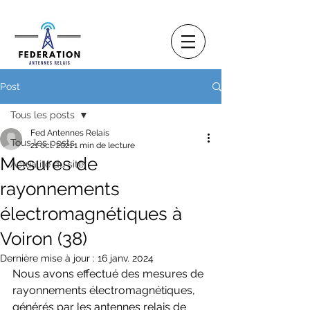
Post
Tous les posts
Fed Antennes Relais
Tous les posts
21 oct. 2021
1 min de lecture
Mesures de
Actualité du site
rayonnements
électromagnétiques à
Voiron (38)
Dernière mise à jour :
16 janv. 2024
Nous avons effectué des mesures de 
rayonnements électromagnétiques, 
générés par les antennes relais de 