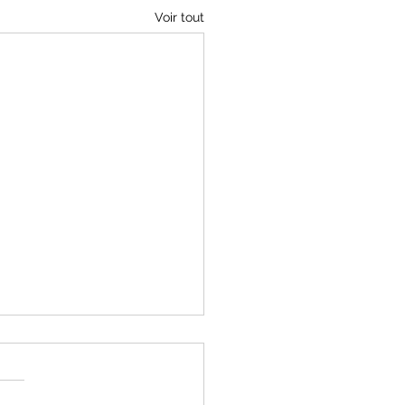
Voir tout
g Les Valence (26),
ures de rayonnements
tromagnétiques
rdi 9 juin 2026 nous avons