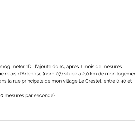
réalisé des mesures de
réali
rayonnements
rayo
électromagnétiques reçus par
élec
les riverains d'antennes relais.
les r
Elles sont exprimées en volts
Elles
par mètre. N'hésitez pas à
par m
diffuser cett
diffu
mog meter 1D, J'ajoute donc, après 1 mois de mesures 
nne relais d'Arlebosc (nord 07) située à 2,0 km de mon logemen
s la rue principale de mon village Le Crestet, entre 0,40 et 
0 mesures par seconde).