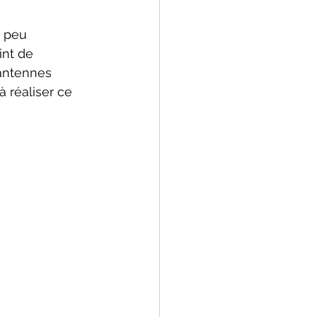
d peu 
int de 
'antennes 
à réaliser ce 