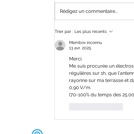
les villes de plus de 10 000
Rédigez un commentaire...
habitants de Drôme, Ardèche,
Isère touche à sa fin. Nous vous
donnons rendez-vous en 2031
Trier par :
Les plus récents
mais entretemps nous ferons le
travail de mesure dans
Membre inconnu
13 avr. 2025
Merci.
Me suis procurée un électros
régulières sur 1h, que l'ante
rayonne sur ma terrasse et dan
0,90 V/m.
(70-100% du temps des 25.00
J'aime
Répondre