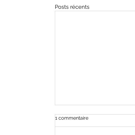
Posts récents
Prochaines villes sur la liste
1 commentaire
!!!
La campagne de mesures dans