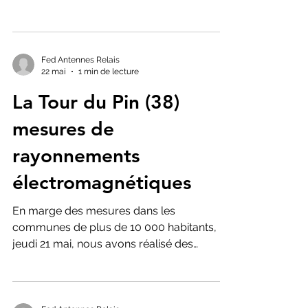
VALENCE, PORTES LES VALENCE,
réalisées le 9 juin 2026 seront très
prochainement disponibles sur ce site.
N'hésitez pas à faire passer ce message
Fed Antennes Relais
22 mai
1 min de lecture
autour de vous. L'été sera chaud !!!
La Tour du Pin (38)
mesures de
rayonnements
électromagnétiques
En marge des mesures dans les
communes de plus de 10 000 habitants, le
jeudi 21 mai, nous avons réalisé des
mesures de rayonnements
électromagnétiques reçus par les riverains
d'antennes relais. Elles sont exprimées en