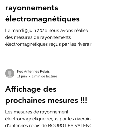
rayonnements
5,08 V/m 9h20 immeuble les Chenevriers
n°19 : 8,58 V/m 9h23 Immeuble les Iris ,
électromagnétiques
allée d
Le mardi 9 juin 2026 nous avons réalisé
des mesures de rayonnements
électromagnétiques reçus par les riverains
d'antennes relais. Elles sont exprimées en
volts par mètre. N'hésitez pas à diffuser
cette information auprès des habitants et
dans vos réseaux. 10h25 devant le collège
Fed Antennes Relais
12 juin
1 min de lecture
Marcel Pagnol : 5,74 V/m 11h09 32 rue
Marcel Pagnol : 7,91 V/m 11h25 devant la
Affichage des
maison de la vie associative route de
prochaines mesures !!!
Montélier : 5,40 V/m 11h30 immeuble situé
au 86 route de Montélier : 10,82 V/m
Les mesures de rayonnement
électromagnétique reçus par les riverains
d'antennes relais de BOURG LES VALENCE,