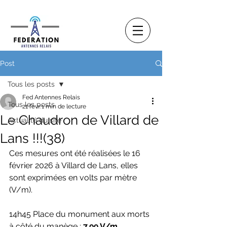
Post
Tous les posts
Fed Antennes Relais
Tous les posts
21 févr.
1 min de lecture
Le Chaudron de Villard de
Actualité du site
Lans !!!(38)
Ces mesures ont été réalisées le 16 
février 2026 à Villard de Lans, elles 
sont exprimées en volts par mètre 
(V/m).
14h45 Place du monument aux morts 
à côté du manège : 
7,99 V/m